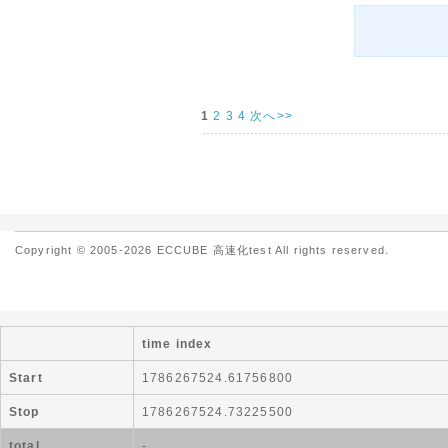
1
2
3
4
次へ>>
Copyright © 2005-2026 ECCUBE 高速化test All rights reserved.
time index
Start
1786267524.61756800
Stop
1786267524.73225500
total
-