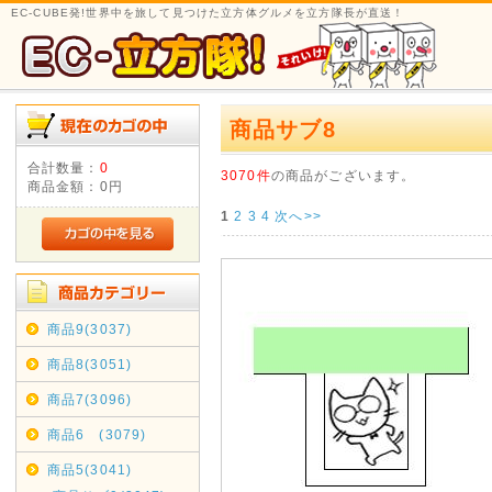
EC-CUBE発!世界中を旅して見つけた立方体グルメを立方隊長が直送！
商品サブ8
合計数量：
0
3070件
の商品がございます。
商品金額：
0円
1
2
3
4
次へ>>
商品9(3037)
商品8(3051)
商品7(3096)
商品6 (3079)
商品5(3041)