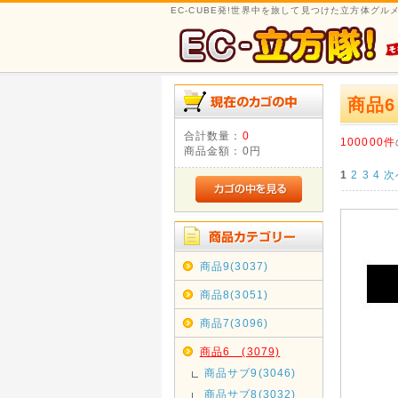
EC-CUBE発!世界中を旅して見つけた立方体グ
商品
合計数量：
0
100000件
商品金額：
0円
1
2
3
4
次
商品9(3037)
商品8(3051)
商品7(3096)
商品6 (3079)
商品サブ9(3046)
商品サブ8(3032)