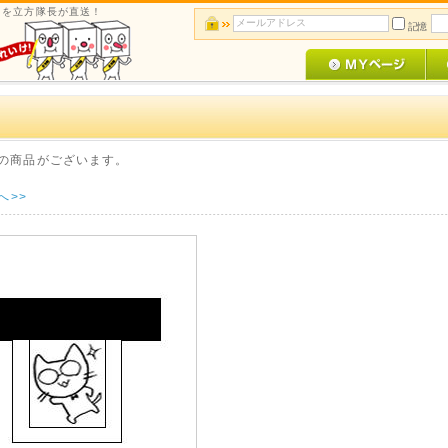
ルメを立方隊長が直送！
記憶
6
の商品がございます。
へ>>