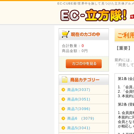
EC-CUBE発!世界中を旅して見つけた立方体グ
ご利
合計数量：
0
【重要】
商品金額：
0円
規約には
「同意し
商品9(3037)
商品8(3051)
商品7(3096)
商品6 (3079)
商品5(3041)