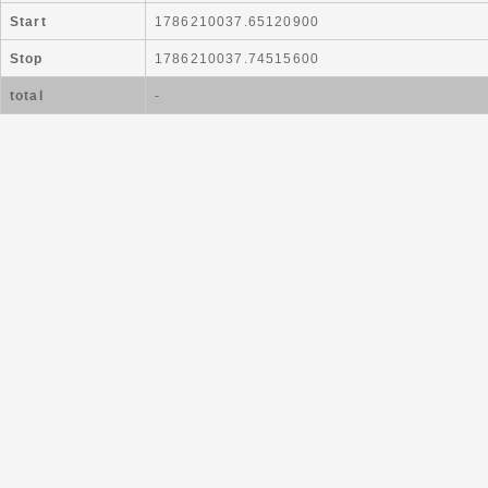
Start
1786210037.65120900
Stop
1786210037.74515600
total
-