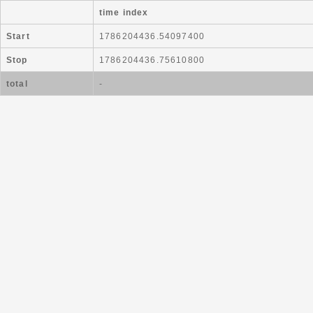
time index
Start
1786204436.54097400
Stop
1786204436.75610800
total
-