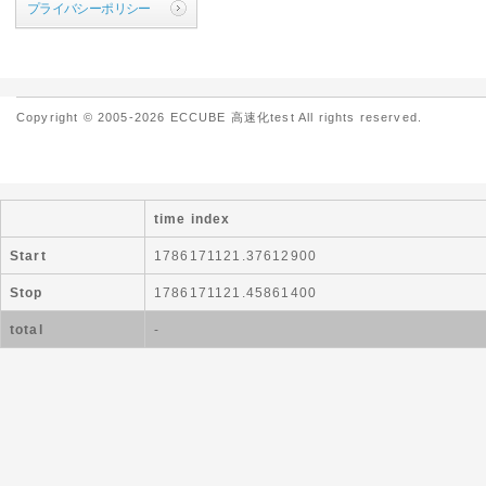
プライバシーポリシー
Copyright © 2005-2026 ECCUBE 高速化test All rights reserved.
time index
Start
1786171121.37612900
Stop
1786171121.45861400
total
-