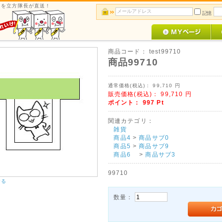
ルメを立方隊長が直送！
記憶
商品コード：
test99710
商品99710
通常価格(税込)：
99,710
円
販売価格(税込)：
99,710
円
ポイント：
997
Pt
関連カテゴリ：
雑貨
商品4
>
商品サブ0
商品5
>
商品サブ9
商品6
>
商品サブ3
99710
する
数量：